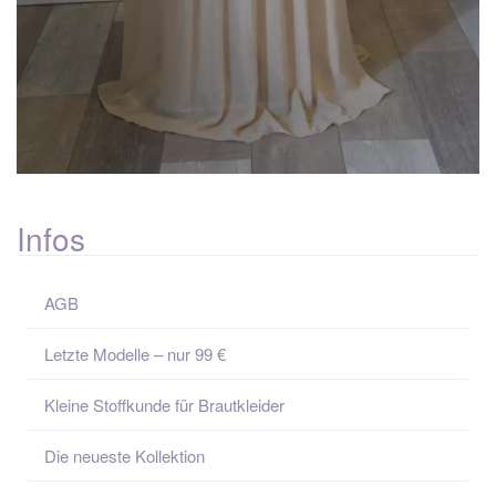
Infos
AGB
Letzte Modelle – nur 99 €
Kleine Stoffkunde für Brautkleider
Die neueste Kollektion