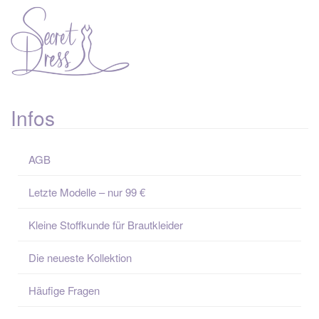
t
i
o
n
Infos
AGB
Letzte Modelle – nur 99 €
Kleine Stoffkunde für Brautkleider
Die neueste Kollektion
Häufige Fragen