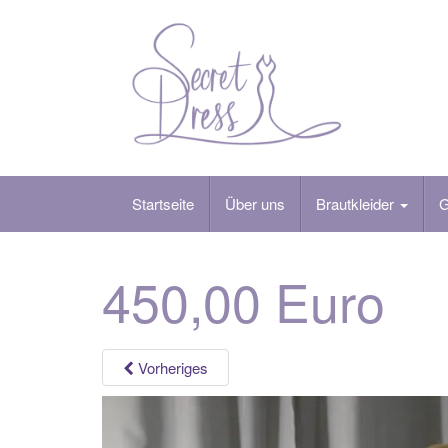
Skip
to
content
Startseite
Über uns
Brautkleider
G
450,00 Euro
Vorheriges