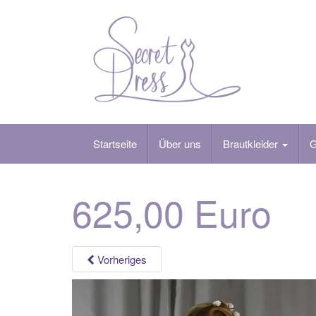
Skip
to
content
Startseite
Über uns
Brautkleider
G
625,00 Euro
Vorheriges